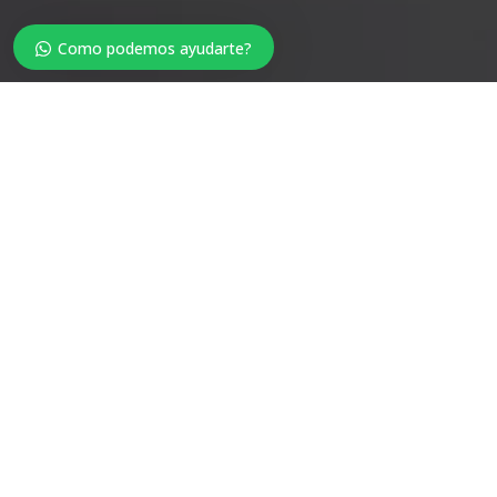
Como podemos ayudarte?
Whatsapp
+504 8944-4370
Envíanos un Corre