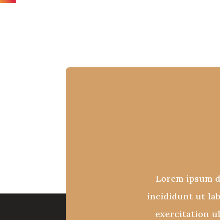
Lorem ipsum do
incididunt ut la
exercitation u