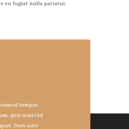
re eu fugiat nulla pariatur.
 eiusmod tempor
iam, quis nostrud
quat. Duis aute