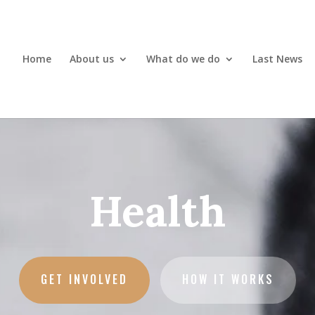
Home
About us
What do we do
Last News
Health
GET INVOLVED
HOW IT WORKS